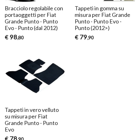
Bracciolo regolabile con
Tappeti in gomma su
portaoggetti per Fiat
misura per Fiat Grande
Grande Punto - Punto
Punto - Punto Evo -
Evo - Punto (dal 2012)
Punto (2012>)
98
79
€
€
,80
,90
Tappeti in vero velluto
su misura per Fiat
Grande Punto - Punto
Evo
78
€
,90