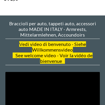
Braccioli per auto, tappeti auto, accessori
auto MADE IN ITALY - Armrests,
Mittelarmlehnen, Accoundoirs
V
edi video di benvenuto - Siehe
Willkommensvideo
See welcome video - Voir la vidéo de
bienvenue