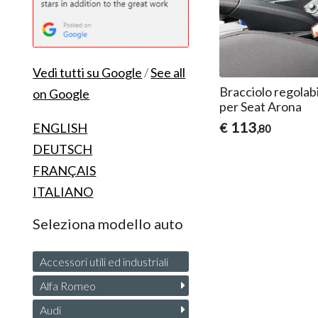
Vedi tutti su Google
/
See all
Bracciolo regolab
on Google
per Seat Arona
113
ENGLISH
€
,80
DEUTSCH
FRANÇAIS
ITALIANO
Seleziona modello auto
Accessori utili ed industriali
Alfa Romeo
Audi