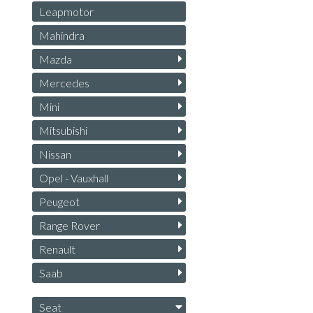
Leapmotor
Mahindra
Mazda
Mercedes
Mini
Mitsubishi
Nissan
Opel - Vauxhall
Peugeot
Range Rover
Renault
Saab
Seat