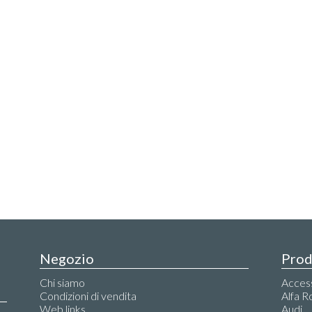
Negozio
Prod
Chi siamo
Accesso
Condizioni di vendita
Alfa 
Web links
Audi