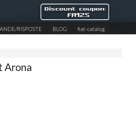
NDE/RISPOSTE
BLOG
fiat-catalog
t Arona