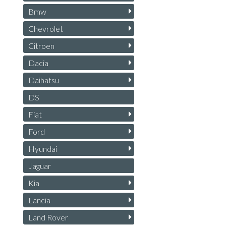
Bmw
Chevrolet
Citroen
Dacia
Daihatsu
DS
Fiat
Ford
Hyundai
Jaguar
Kia
Lancia
Land Rover