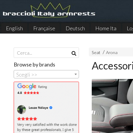
English
Française
Deutsch
Home Ita
Lo
Español
Seat
Arona
Accessori
Browse by brands
Scegli >>