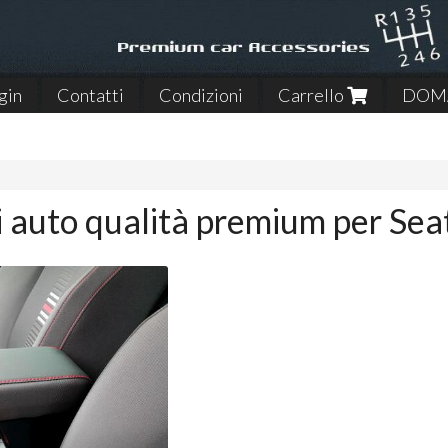
gin
Contatti
Condizioni
Carrello
DOMA
 auto qualità premium per Sea