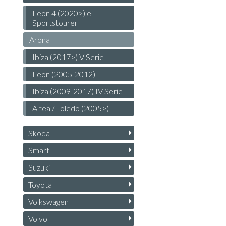
Leon 4 (2020>) e
Sportstourer
Arona
Ibiza (2017>) V Serie
Leon (2005-2012)
Ibiza (2009-2017) IV Serie
Altea / Toledo (2005>)
Skoda
Smart
Suzuki
Toyota
Volkswagen
Volvo