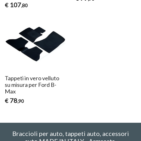
107
€
,80
Tappeti in vero velluto
su misura per Ford B-
Max
78
€
,90
Braccioli per auto, tappeti auto, accessori