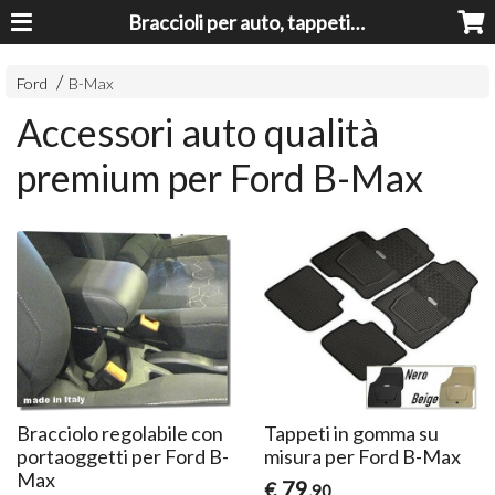
Braccioli per auto, tappeti auto, accessori auto MADE IN ITALY - Armrests, Mittelarmlehnen, Accoundoirs
Ford
B-Max
Accessori auto qualità
premium per Ford B-Max
Bracciolo regolabile con
Tappeti in gomma su
portaoggetti per Ford B-
misura per Ford B-Max
Max
79
€
,90