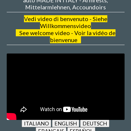
auto MADE IN ITALY - Armrests,
Mittelarmlehnen, Accoundoirs
V
edi video di benvenuto - Siehe
Willkommensvideo
See welcome video - Voir la vidéo de
bienvenue
ITALIANO
ENGLISH
DEUTSCH