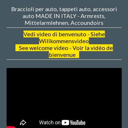
Braccioli per auto, tappeti auto, accessori
auto MADE IN ITALY - Armrests,
Mittelarmlehnen, Accoundoirs
V
edi video di benvenuto - Siehe
Willkommensvideo
See welcome video - Voir la vidéo de
bienvenue