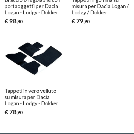
portaoggetti per Dacia
misura per Dacia Logan /
Logan - Lodgy - Dokker
Lodgy / Dokker
98
79
€
€
,80
,90
Tappeti in vero velluto
su misura per Dacia
Logan - Lodgy - Dokker
78
€
,90