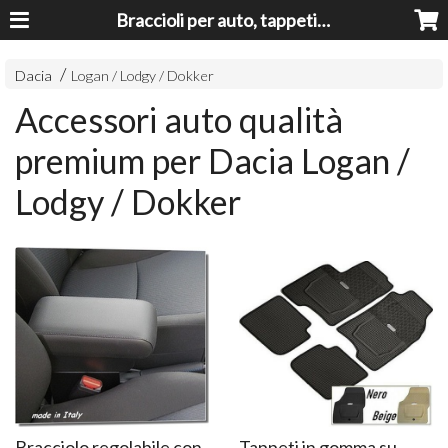
Braccioli per auto, tappeti auto, accessori auto MADE IN ITALY - Armrests, Mittelarmlehnen, Accoundoirs
Dacia
Logan / Lodgy / Dokker
Accessori auto qualità
premium per Dacia Logan /
Lodgy / Dokker
Bracciolo regolabile con
Tappeti in gomma su