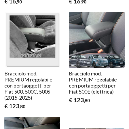
16
16
€
€
,90
,90
Bracciolo mod.
Bracciolo mod.
PREMIUM regolabile
PREMIUM regolabile
con portaoggetti per
con portaoggetti per
Fiat 500, 500C, 500S
Fiat 500E (elettrica)
(2015-2025)
123
€
,80
123
€
,80