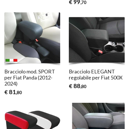
99
€
,70
Bracciolo mod. SPORT
Bracciolo ELEGANT
per Fiat Panda (2012-
regolabile per Fiat 500X
2024)
88
€
,80
81
€
,80