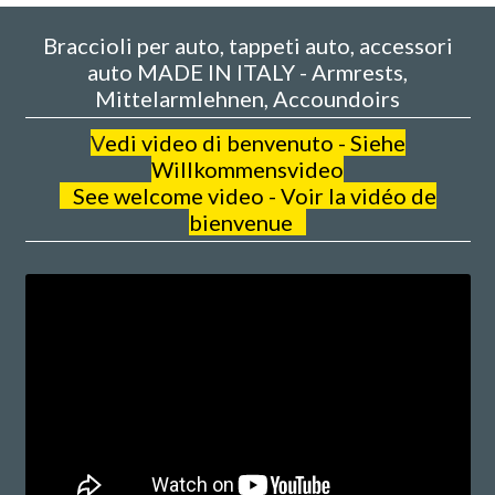
Braccioli per auto, tappeti auto, accessori
auto MADE IN ITALY - Armrests,
Mittelarmlehnen, Accoundoirs
V
edi video di benvenuto - Siehe
Willkommensvideo
See welcome video - Voir la vidéo de
bienvenue