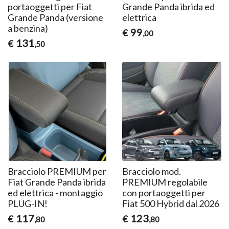
portaoggetti per Fiat
Grande Panda ibrida ed
Grande Panda (versione
elettrica
a benzina)
99
€
,00
131
€
,50
Bracciolo PREMIUM per
Bracciolo mod.
Fiat Grande Panda ibrida
PREMIUM regolabile
ed elettrica - montaggio
con portaoggetti per
PLUG-IN!
Fiat 500 Hybrid dal 2026
117
123
€
€
,80
,80