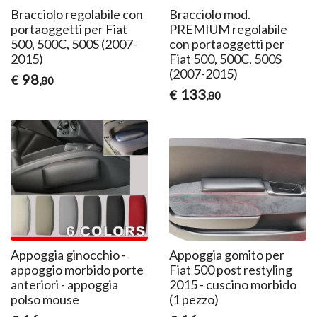
Bracciolo regolabile con
Bracciolo mod.
portaoggetti per Fiat
PREMIUM regolabile
500, 500C, 500S (2007-
con portaoggetti per
2015)
Fiat 500, 500C, 500S
(2007-2015)
98
€
,80
133
€
,80
Appoggia ginocchio -
Appoggia gomito per
appoggio morbido porte
Fiat 500 post restyling
anteriori - appoggia
2015 - cuscino morbido
polso mouse
(1 pezzo)