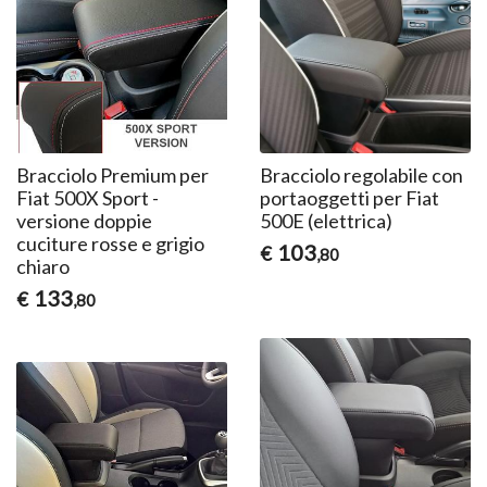
Bracciolo Premium per
Bracciolo regolabile con
Fiat 500X Sport -
portaoggetti per Fiat
versione doppie
500E (elettrica)
cuciture rosse e grigio
103
€
,80
chiaro
133
€
,80