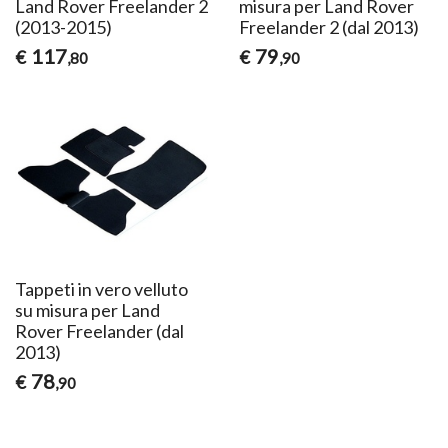
Land Rover Freelander 2
misura per Land Rover
(2013-2015)
Freelander 2 (dal 2013)
117
79
€
€
,80
,90
Tappeti in vero velluto
su misura per Land
Rover Freelander (dal
2013)
78
€
,90