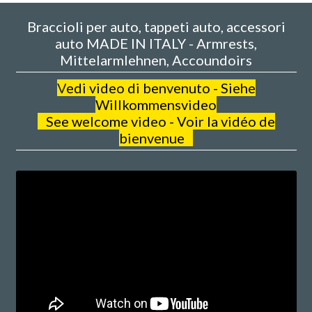
Braccioli per auto, tappeti auto, accessori
auto MADE IN ITALY - Armrests,
Mittelarmlehnen, Accoundoirs
V
edi video di benvenuto - Siehe
Willkommensvideo
See welcome video - Voir la vidéo de
bienvenue