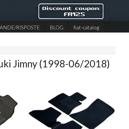
NDE/RISPOSTE
BLOG
fiat-catalog
uki Jimny (1998-06/20​18)