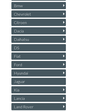
Bmw
Chevrolet
Citroen
Dacia
Daihatsu
DS
Fiat
Ford
Hyundai
Jaguar
Kia
Lancia
Land Rover