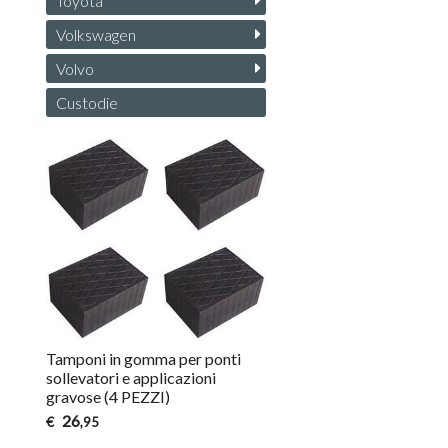
Toyota
Volkswagen
Volvo
Custodie
Tamponi in gomma per ponti
sollevatori e applicazioni
gravose (4 PEZZI)
26
€
,95