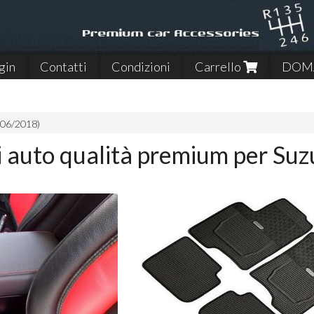
gin
Contatti
Condizioni
Carrello
DOMA
06/20​18)
 auto qualità premium per Suz