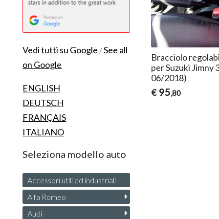
Vedi tutti su Google
/
See all
Bracciolo regolab
on Google
per Suzuki Jimny 
06/20​18)
ENGLISH
95
€
,80
DEUTSCH
FRANÇAIS
ITALIANO
Seleziona modello auto
Accessori utili ed industriali
Alfa Romeo
Audi