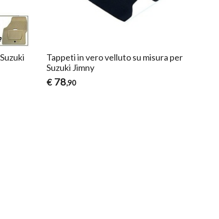
 Suzuki
Tappeti in vero velluto su misura per
Suzuki Jimny
78
€
,90