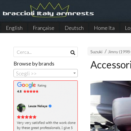
English
Française
Deutsch
Home Ita
Lo
Español
Suzuki
Jimny (1998-
Accessori
Browse by brands
Scegli >>