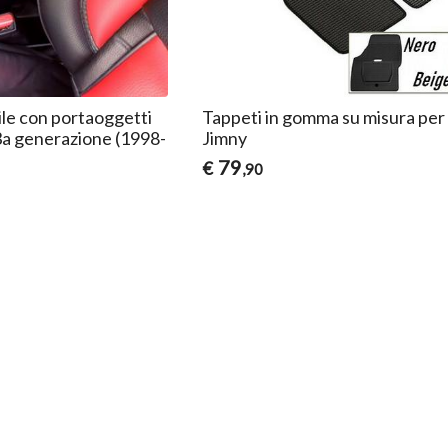
ile con portaoggetti
Tappeti in gomma su misura per
3a generazione (1998-
Jimny
79
€
,90