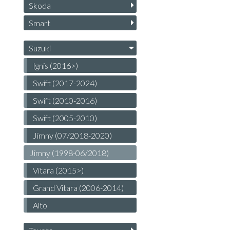
Skoda
Smart
Suzuki
Ignis (2016>)
Swift (2017-2024)
Swift (2010-2016)
Swift (2005-2010)
Jimny (07/2018-2020)
Jimny (1998-06/20​18)
Vitara (2015>)
Grand Vitara (2006-2014)
Alto