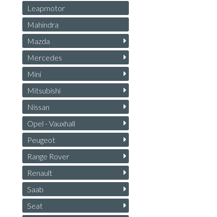
Leapmotor
Mahindra
Mazda
Mercedes
Mini
Mitsubishi
Nissan
Opel - Vauxhall
Peugeot
Range Rover
Renault
Saab
Seat