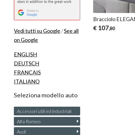
Bracciolo ELEGA
107
€
,80
Vedi tutti su Google
/
See all
on Google
ENGLISH
DEUTSCH
FRANÇAIS
ITALIANO
Seleziona modello auto
Accessori utili ed industriali
Alfa Romeo
Audi