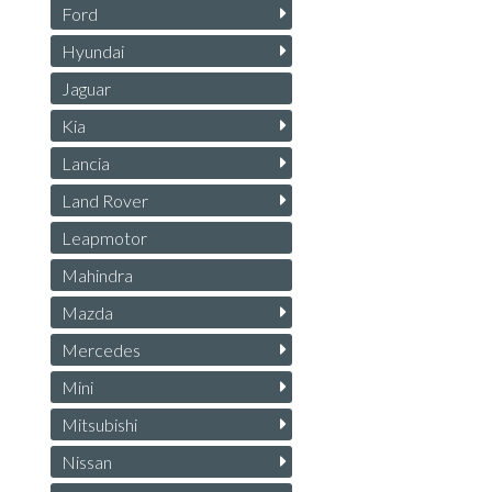
Ford
Hyundai
Jaguar
Kia
Lancia
Land Rover
Leapmotor
Mahindra
Mazda
Mercedes
Mini
Mitsubishi
Nissan