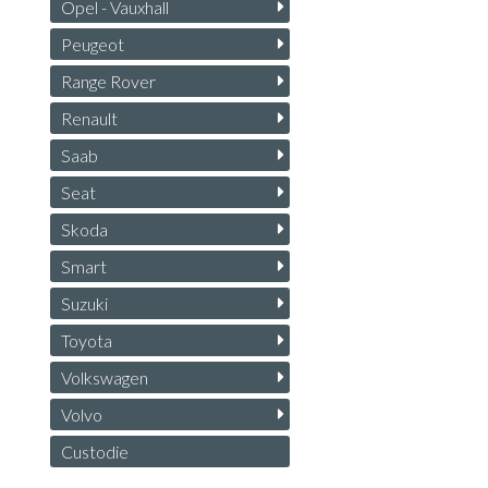
Opel - Vauxhall
Peugeot
Range Rover
Renault
Saab
Seat
Skoda
Smart
Suzuki
Toyota
Volkswagen
Volvo
Custodie