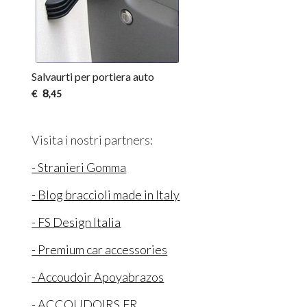
Salvaurti per portiera auto
8
€
,45
Visita i nostri partners:
- Stranieri Gomma
- Blog braccioli made in Italy
- FS Design Italia
- Premium car accessories
- Accoudoir Apoyabrazos
- ACCOUDOIRS.FR