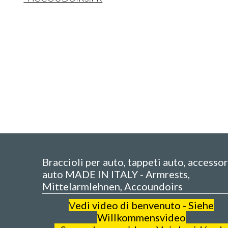
Braccioli per auto, tappeti auto, accessor
auto MADE IN ITALY - Armrests,
Mittelarmlehnen, Accoundoirs
V
edi video di benvenuto - Siehe
Willkommensvideo