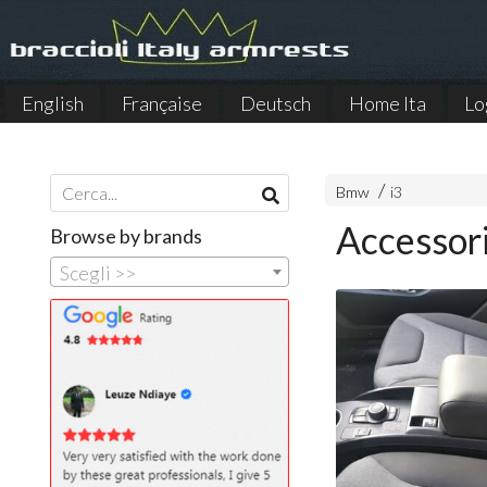
English
Française
Deutsch
Home Ita
Lo
Español
Bmw
i3
Accessor
Browse by brands
Scegli >>