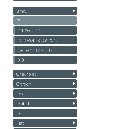
Bmw
i3
1 F20 - F21
X1 (E84) 2009-2015
Serie 1 E81 - E87
X3
Chevrolet
Citroen
Dacia
Daihatsu
DS
Fiat