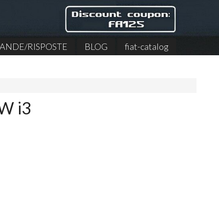
NDE/RISPOSTE
BLOG
fiat-catalog
MW i3