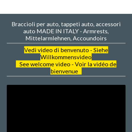
Braccioli per auto, tappeti auto, accessori
auto MADE IN ITALY - Armrests,
Mittelarmlehnen, Accoundoirs
V
edi video di benvenuto - Siehe
Willkommensvideo
See welcome video - Voir la vidéo de
bienvenue