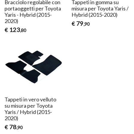
Bracciolo regolabile con
Tappeti in gomma su
portaoggetti per Toyota
misura per Toyota Yaris /
Yaris - Hybrid (2015-
Hybrid (2015-2020)
2020)
79
€
,90
123
€
,80
Tappeti in vero velluto
su misura per Toyota
Yaris / Hybrid (2015-
2020)
78
€
,90