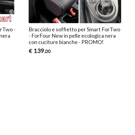
orTwo -
Bracciolo e soffietto per Smart ForTwo
 nera
- ForFour New in pelle ecologica nera
con cuciture bianche - PROMO!
139
€
,00