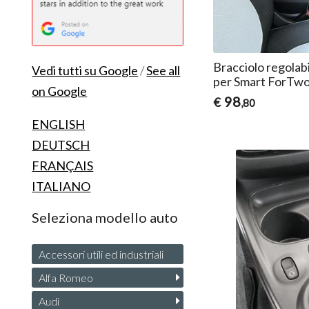
Bracciolo regolab
Vedi tutti su Google
/
See all
per Smart ForTwo
on Google
98
€
,80
ENGLISH
DEUTSCH
FRANÇAIS
ITALIANO
Seleziona modello auto
Accessori utili ed industriali
Alfa Romeo
Audi