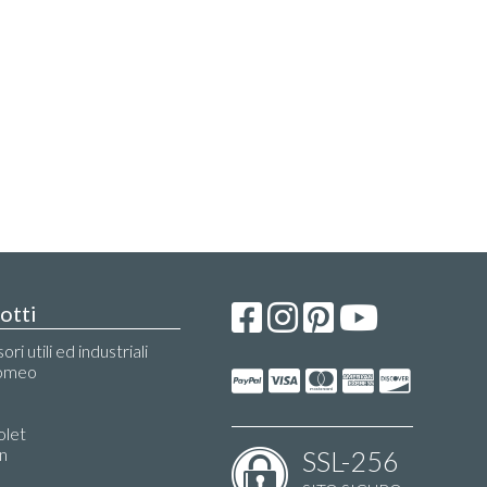
otti
ri utili ed industriali
Romeo
olet
n
SSL-256