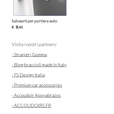
Salvaurti per portiera auto
8
€
,45
Visita i nostri partners:
- Stranieri Gomma
- Blog braccioli made in Italy
- FS Design Italia
- Premium car accessories
- Accoudoir Apoyabrazos
- ACCOUDOIRS.FR