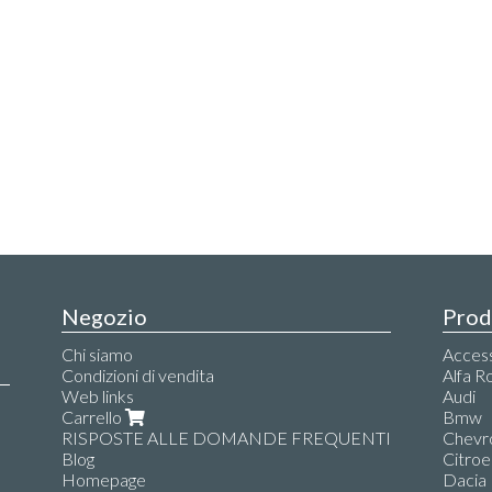
Negozio
Prod
Chi siamo
Accesso
Condizioni di vendita
Alfa 
Web links
Audi
Carrello
Bmw
RISPOSTE ALLE DOMANDE FREQUENTI
Chevr
Blog
Citroe
Homepage
Dacia