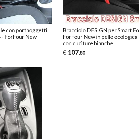
ile con portaoggetti
Bracciolo DESIGN per Smart F
 - ForFour New
ForFour New in pelle ecologica
con cuciture bianche
107
€
,80