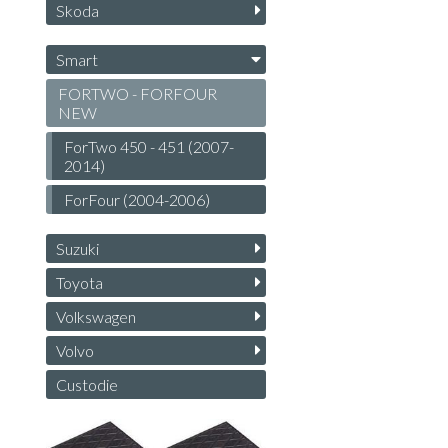
Skoda
Smart
FORTWO - FORFOUR
NEW
ForTwo 450 - 451 (2007-
2014)
ForFour (2004-2006)
Suzuki
Toyota
Volkswagen
Volvo
Custodie