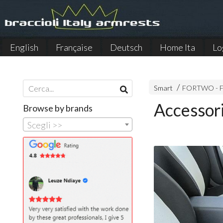
English
Française
Deutsch
Home Ita
Lo
Español
Smart
FORTWO - 
Accessor
Browse by brands
Scegli >>