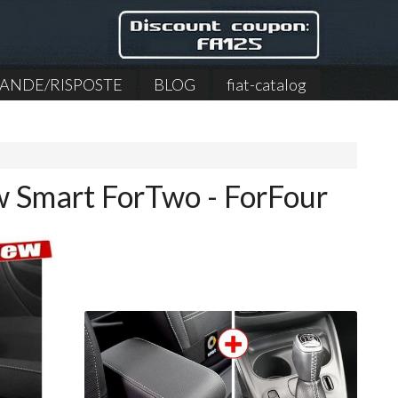
NDE/RISPOSTE
BLOG
fiat-catalog
w Smart ForTwo - ForFour