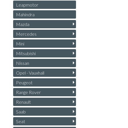
Leapmotor
Mahindra
Mazda
Mercedes
Mini
Mitsubishi
Nissan
Opel - Vauxhall
Peugeot
Range Rover
Renault
Saab
Seat