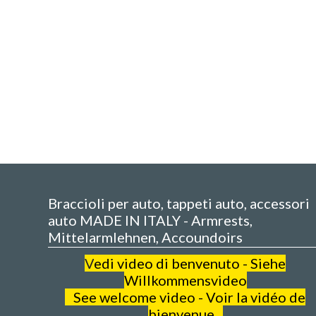
Braccioli per auto, tappeti auto, accessori
auto MADE IN ITALY - Armrests,
Mittelarmlehnen, Accoundoirs
V
edi video di benvenuto - Siehe
Willkommensvideo
See welcome video - Voir la vidéo de
bienvenue