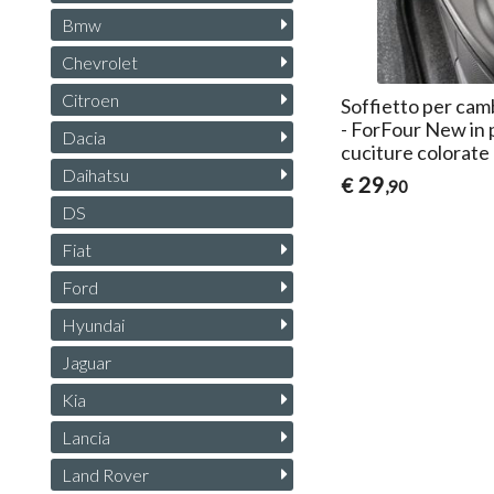
Bmw
Chevrolet
Citroen
Soffietto per ca
- ForFour New in 
Dacia
cuciture colorate
Daihatsu
29
€
,90
DS
Fiat
Ford
Hyundai
Jaguar
Kia
Lancia
Land Rover