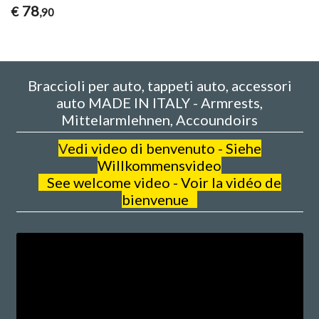
78
€
,90
Braccioli per auto, tappeti auto, accessori
auto MADE IN ITALY - Armrests,
Mittelarmlehnen, Accoundoirs
V
edi video di benvenuto - Siehe
Willkommensvideo
See welcome video - Voir la vidéo de
bienvenue