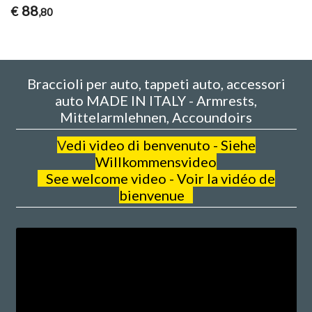
88
€
,80
Braccioli per auto, tappeti auto, accessori
auto MADE IN ITALY - Armrests,
Mittelarmlehnen, Accoundoirs
V
edi video di benvenuto - Siehe
Willkommensvideo
See welcome video - Voir la vidéo de
bienvenue