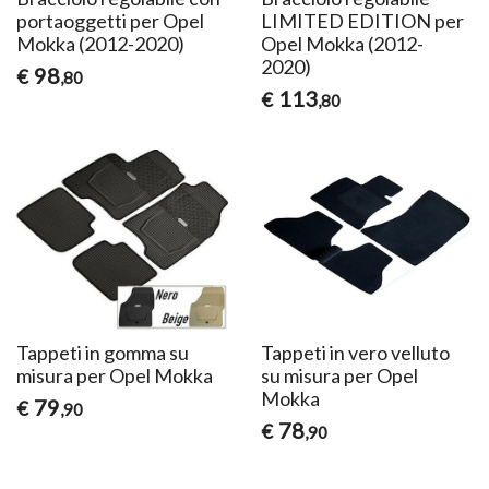
portaoggetti per Opel
LIMITED EDITION per
Mokka (2012-2020)
Opel Mokka (2012-
2020)
98
€
,80
113
€
,80
Tappeti in gomma su
Tappeti in vero velluto
misura per Opel Mokka
su misura per Opel
Mokka
79
€
,90
78
€
,90