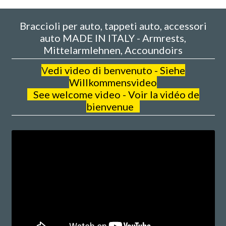
Braccioli per auto, tappeti auto, accessori
auto MADE IN ITALY - Armrests,
Mittelarmlehnen, Accoundoirs
V
edi video di benvenuto - Siehe
Willkommensvideo
See welcome video - Voir la vidéo de
bienvenue