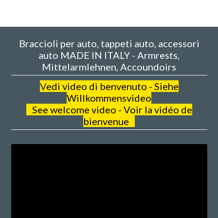
Braccioli per auto, tappeti auto, accessori
auto MADE IN ITALY - Armrests,
Mittelarmlehnen, Accoundoirs
V
edi video di benvenuto - Siehe
Willkommensvideo
See welcome video - Voir la vidéo de
bienvenue