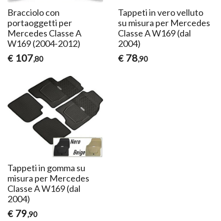
Bracciolo con
Tappeti in vero velluto
portaoggetti per
su misura per Mercedes
Mercedes Classe A
Classe A W169 (dal
W169 (2004-2012)
2004)
107
78
€
€
,80
,90
Tappeti in gomma su
misura per Mercedes
Classe A W169 (dal
2004)
79
€
,90