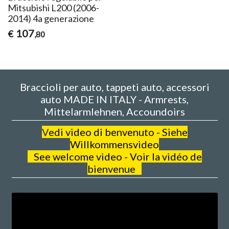
Mitsubishi L200 (2006-
2014) 4a generazione
107
€
,80
Braccioli per auto, tappeti auto, accessori
auto MADE IN ITALY - Armrests,
Mittelarmlehnen, Accoundoirs
V
edi video di benvenuto - Siehe
Willkommensvideo
See welcome video - Voir la vidéo de
bienvenue