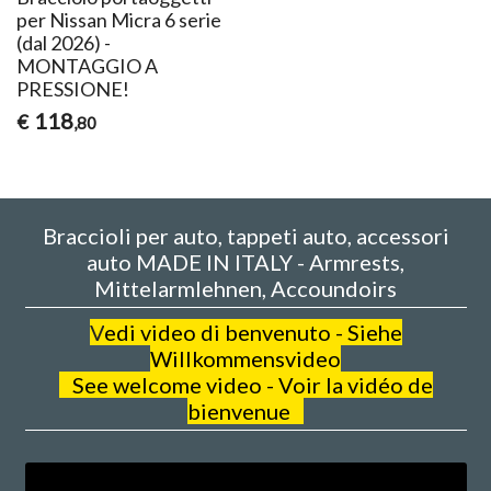
per Nissan Micra 6 serie
(dal 2026) -
MONTAGGIO A
PRESSIONE!
118
€
,80
Braccioli per auto, tappeti auto, accessori
auto MADE IN ITALY - Armrests,
Mittelarmlehnen, Accoundoirs
V
edi video di benvenuto - Siehe
Willkommensvideo
See welcome video - Voir la vidéo de
bienvenue