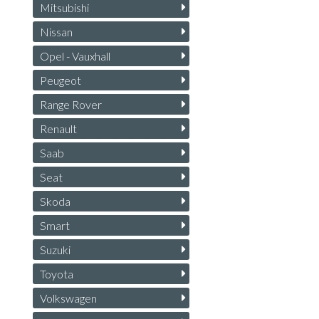
Mitsubishi
Nissan
Opel - Vauxhall
Peugeot
Range Rover
Renault
Saab
Seat
Skoda
Smart
Suzuki
Toyota
Volkswagen