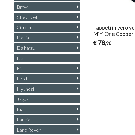
Bmw
Chevrolet
Tappeti in vero ve
Citroen
Mini One Cooper
Dacia
78
€
,90
Daihatsu
DS
Fiat
Ford
Hyundai
Jaguar
Kia
Lancia
Land Rover