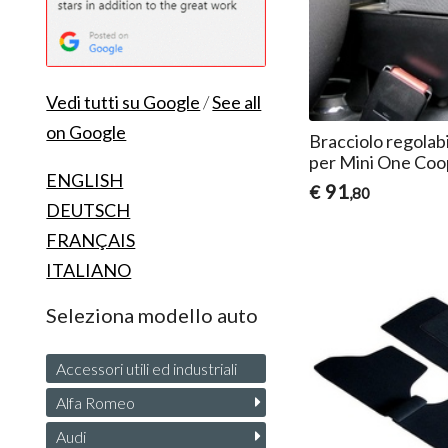
Vedi tutti su Google
/
See all
on Google
Bracciolo regolab
per Mini One Coo
ENGLISH
91
€
,80
DEUTSCH
FRANÇAIS
ITALIANO
Seleziona modello auto
Accessori utili ed industriali
Alfa Romeo
Audi