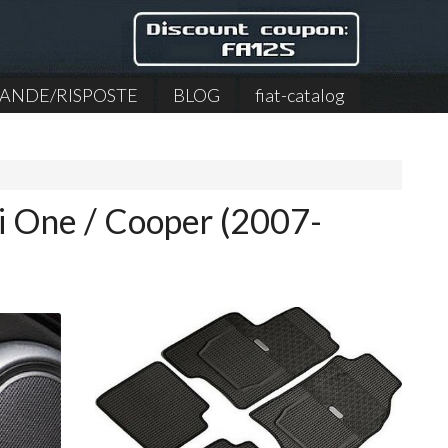
NDE/RISPOSTE
BLOG
fiat-catalog
i One / Cooper (2007-