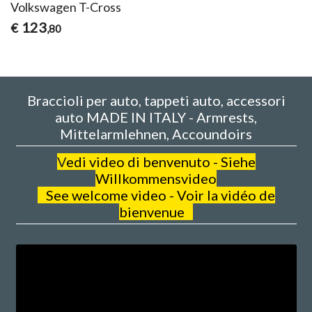
Volkswagen T-Cross
123
€
,80
Braccioli per auto, tappeti auto, accessori
auto MADE IN ITALY - Armrests,
Mittelarmlehnen, Accoundoirs
V
edi video di benvenuto - Siehe
Willkommensvideo
See welcome video - Voir la vidéo de
bienvenue