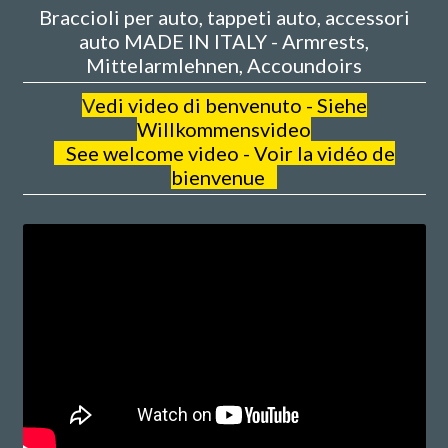
Braccioli per auto, tappeti auto, accessori
auto MADE IN ITALY - Armrests,
Mittelarmlehnen, Accoundoirs
V
edi video di benvenuto - Siehe
Willkommensvideo
See welcome video - Voir la vidéo de
bienvenue