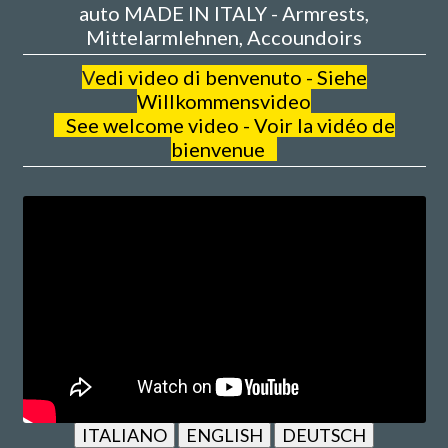
auto MADE IN ITALY - Armrests,
Mittelarmlehnen, Accoundoirs
V
edi video di benvenuto - Siehe
Willkommensvideo
See welcome video - Voir la vidéo de
bienvenue
ITALIANO
ENGLISH
DEUTSCH