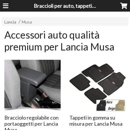
Braccioli per auto, tappeti auto, accessori auto MADE IN ITALY - Armrests, Mittelarmlehnen, Accoundoirs
Lancia
Musa
Accessori auto qualità
premium per Lancia Musa
Bracciolo regolabile con
Tappeti in gomma su
portaoggetti per Lancia
misura per Lancia Musa
Musa