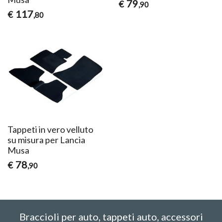
79
€
,90
117
€
,80
Tappeti in vero velluto
su misura per Lancia
Musa
78
€
,90
Braccioli per auto, tappeti auto, accessori