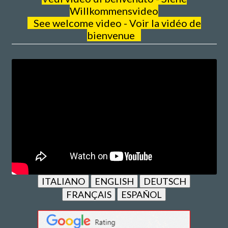
Willkommensvideo
See welcome video - Voir la vidéo de
bienvenue
ITALIANO
ENGLISH
DEUTSCH
FRANÇAIS
ESPAÑOL