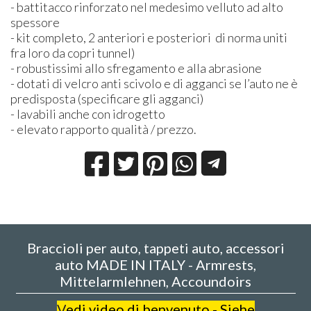
- battitacco rinforzato nel medesimo velluto ad alto
spessore
- kit completo, 2 anteriori e posteriori di norma uniti
fra loro da copri tunnel)
- robustissimi allo sfregamento e alla abrasione
- dotati di velcro anti scivolo e di agganci se l’auto ne è
predisposta (specificare gli agganci)
- lavabili anche con idrogetto
- elevato rapporto qualità / prezzo.
Braccioli per auto, tappeti auto, accessori
auto MADE IN ITALY - Armrests,
Mittelarmlehnen, Accoundoirs
V
edi video di benvenuto - Siehe