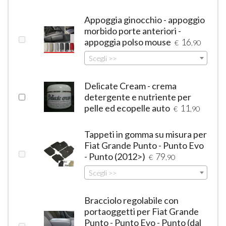
Appoggia ginocchio - appoggio
morbido porte anteriori -
appoggia polso mouse
16
€
,90
Scegli >>
Delicate Cream - crema
detergente e nutriente per
pelle ed ecopelle auto
11
€
,90
Tappeti in gomma su misura per
Fiat Grande Punto - Punto Evo
- Punto (2012>)
79
€
,90
Scegli >>
Bracciolo regolabile con
portaoggetti per Fiat Grande
Punto - Punto Evo - Punto (dal