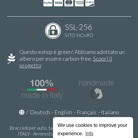
SSL-256
SITO SICURO
Questo eshop è green! Abbiamo adottato un
albero per essere carbon-free.
Scopri il
progetto
/
Deutsch
-
English
-
Français
-
Italiano
We use cookies to improve your
Braccioli per auto, tappeti auto, accessori auto MADE IN
ITALY - Armrests, Mittelarmlehnen, Accoundoirs -
experience.
Info