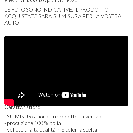
elevato rapporto qualità prezzo.
LE
FOTO
SONO
INDICATIVE
, IL
PRODOTTO
ACQUISTATO
SARA’ SU
MISURA
PER
LA
VOSTRA
AUTO
Caratteristiche:
- SU
MISURA
, non è un prodotto universale
- produzione 100 % Italia
- velluto di alta qualità in 6 colori a scelta