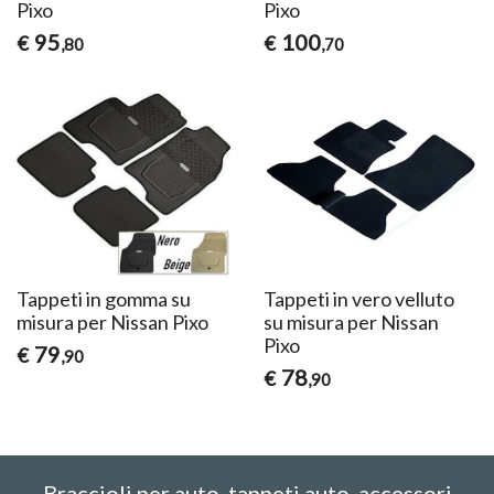
Pixo
Pixo
95
100
€
€
,80
,70
Tappeti in gomma su
Tappeti in vero velluto
misura per Nissan Pixo
su misura per Nissan
Pixo
79
€
,90
78
€
,90
Braccioli per auto, tappeti auto, accessori