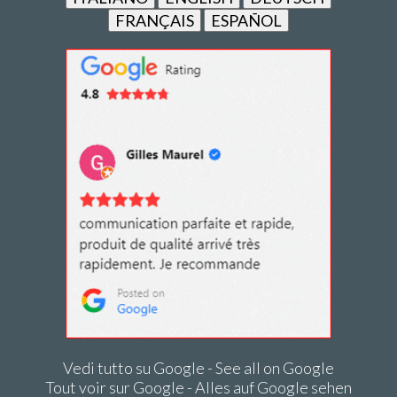
FRANÇAIS
ESPAÑOL
Vedi tutto su Google - See all on Google
Tout voir sur Google - Alles auf Google sehen