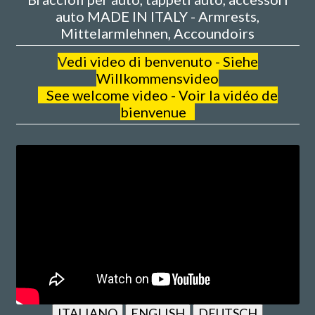
auto MADE IN ITALY - Armrests,
Mittelarmlehnen, Accoundoirs
V
edi video di benvenuto - Siehe
Willkommensvideo
See welcome video - Voir la vidéo de
bienvenue
ITALIANO
ENGLISH
DEUTSCH