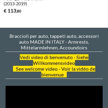
(2013-2019)
113
€
,80
Braccioli per auto, tappeti auto, accessori
auto MADE IN ITALY - Armrests,
Mittelarmlehnen, Accoundoirs
V
edi video di benvenuto - Siehe
Willkommensvideo
See welcome video - Voir la vidéo de
bienvenue