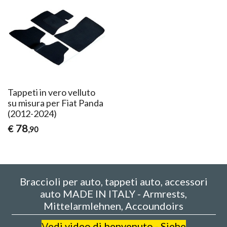
Tappeti in vero velluto
su misura per Fiat Panda
(2012-2024)
78
€
,90
Braccioli per auto, tappeti auto, accessori
auto MADE IN ITALY - Armrests,
Mittelarmlehnen, Accoundoirs
V
edi video di benvenuto - Siehe