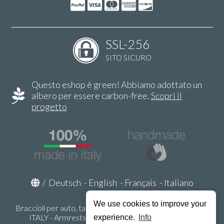
SSL-256
SITO SICURO
Questo eshop è green! Abbiamo adottato un
albero per essere carbon-free.
Scopri il
progetto
/
Deutsch
-
English
-
Français
-
Italiano
We use cookies to improve your
Braccioli per auto, tappeti auto, accessori auto MADE IN
ITALY - Armrests, Mittelarmlehnen, Accoundoirs -
experience.
Info