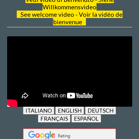
Willkommensvideo
See welcome video - Voir la vidéo de
bienvenue
ITALIANO
ENGLISH
DEUTSCH
FRANÇAIS
ESPAÑOL