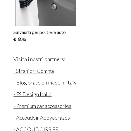
Salvaurti per portiera auto
8
€
,45
Visita i nostri partners:
- Stranieri Gomma
- Blog braccioli made in Italy
- FS Design Italia
- Premium car accessories
- Accoudoir Apoyabrazos
- ACCOUDOIRS.FR