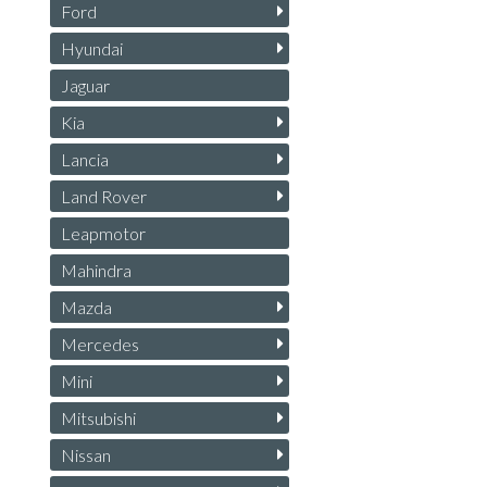
Ford
Hyundai
Jaguar
Kia
Lancia
Land Rover
Leapmotor
Mahindra
Mazda
Mercedes
Mini
Mitsubishi
Nissan