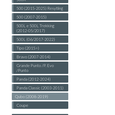
500 (2015-2025) Resytling
500 (2007-2015)
500L e 500L Trekking
(2012-05/2017)
500L (06/2017-2022)
Tipo (2015>)
Bravo (2007-2014)
Grande Punto /P. Evo
/Punto
Panda (2012-2024)
Panda Classic (2003-2011)
Qubo (2008-2019)
Coupe