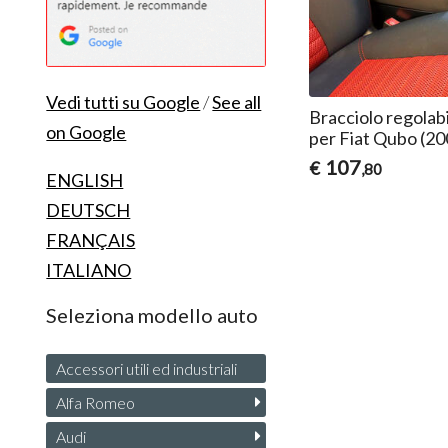
Vedi tutti su Google
/
See all
Bracciolo regolab
on Google
per Fiat Qubo (2
107
€
,80
ENGLISH
DEUTSCH
FRANÇAIS
ITALIANO
Seleziona modello auto
Accessori utili ed industriali
Alfa Romeo
Audi