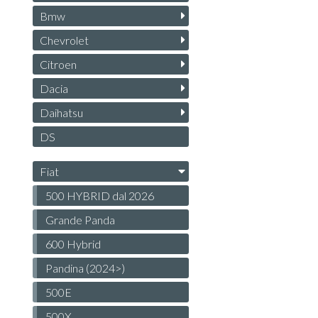
Bmw
Chevrolet
Citroen
Dacia
Daihatsu
DS
Fiat
500 HYBRID dal 2026
Grande Panda
600 Hybrid
Pandina (2024>)
500E
500X