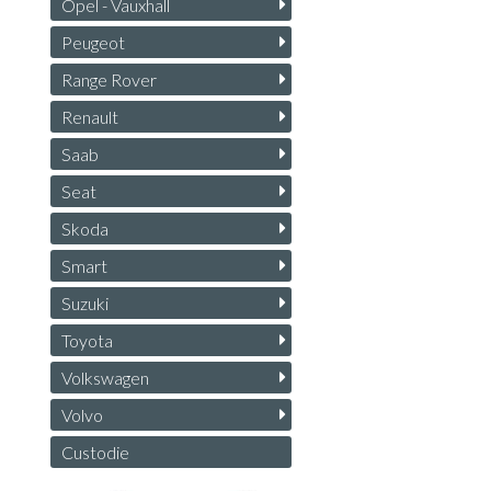
Opel - Vauxhall
Peugeot
Range Rover
Renault
Saab
Seat
Skoda
Smart
Suzuki
Toyota
Volkswagen
Volvo
Custodie