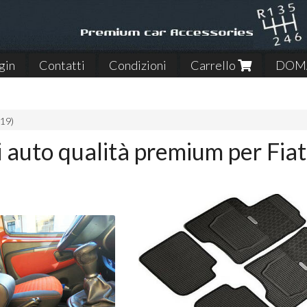
gin
Contatti
Condizioni
Carrello
DOMA
19)
i auto qualità premium per Fi