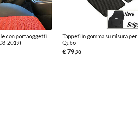
ile con portaoggetti
Tappeti in gomma su misura per 
008-2019)
Qubo
79
€
,90