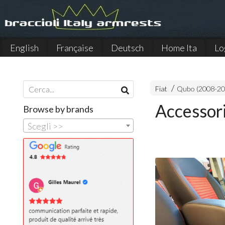
English
Française
Deutsch
Home Ita
Lo
Español
Fiat
Qubo (2008-20
Accessor
Browse by brands
Scegli >>