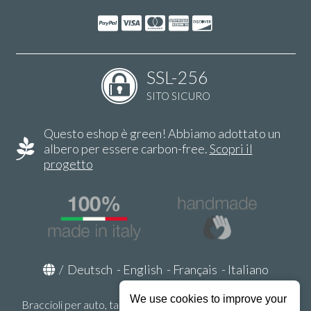
SSL-256
SITO SICURO
Questo eshop è green! Abbiamo adottato un
albero per essere carbon-free.
Scopri il
progetto
/
Deutsch
-
English
-
Français
-
Italiano
We use cookies to improve your
Braccioli per auto, tappeti auto, accessori auto MADE IN