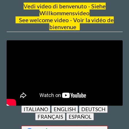
V
edi video di benvenuto - Siehe
Willkommensvideo
See welcome video - Voir la vidéo de
bienvenue
ITALIANO
ENGLISH
DEUTSCH
FRANÇAIS
ESPAÑOL