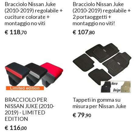
Bracciolo Nissan Juke
Bracciolo Nissan Juke
(2010-2019) regolabile +
(2010-2019) regolabile +
cuciture colorate +
2 portaoggetti +
montaggio no viti
montaggio no viti!
118
107
€
€
,70
,80
BRACCIOLO PER
Tappeti in gomma su
NISSAN JUKE (2010-
misura per Nissan Juke
2019) - LIMITED
79
€
,90
EDITION
116
€
,00