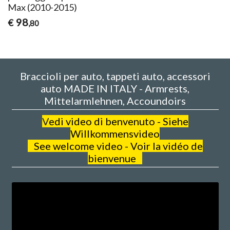
Max (2010-2015)
98
€
,80
Braccioli per auto, tappeti auto, accessori
auto MADE IN ITALY - Armrests,
Mittelarmlehnen, Accoundoirs
V
edi video di benvenuto - Siehe
Willkommensvideo
See welcome video - Voir la vidéo de
bienvenue