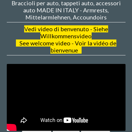
Braccioli per auto, tappeti auto, accessori
auto MADE IN ITALY - Armrests,
Mittelarmlehnen, Accoundoirs
V
edi video di benvenuto - Siehe
Willkommensvideo
See welcome video - Voir la vidéo de
bienvenue