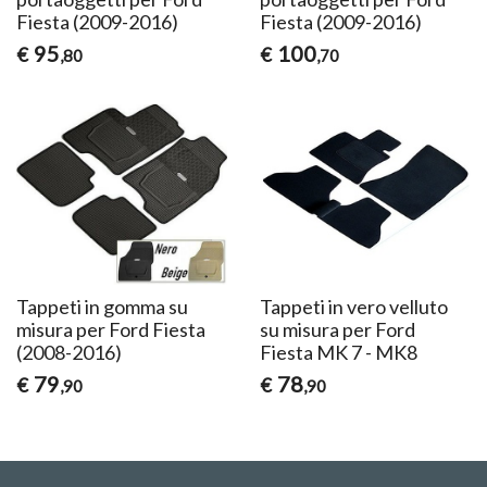
Fiesta (2009-2016)
Fiesta (2009-2016)
95
100
€
€
,80
,70
Tappeti in gomma su
Tappeti in vero velluto
misura per Ford Fiesta
su misura per Ford
(2008-2016)
Fiesta MK 7 - MK8
79
78
€
€
,90
,90