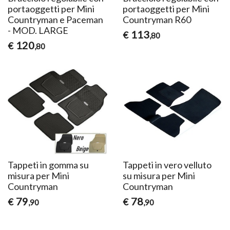
portaoggetti per Mini
portaoggetti per Mini
Countryman e Paceman
Countryman R60
- MOD. LARGE
113
€
,80
120
€
,80
Tappeti in gomma su
Tappeti in vero velluto
misura per Mini
su misura per Mini
Countryman
Countryman
79
78
€
€
,90
,90