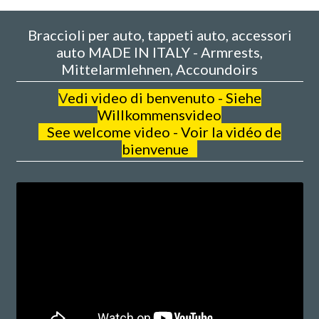
Braccioli per auto, tappeti auto, accessori
auto MADE IN ITALY - Armrests,
Mittelarmlehnen, Accoundoirs
V
edi video di benvenuto - Siehe
Willkommensvideo
See welcome video - Voir la vidéo de
bienvenue