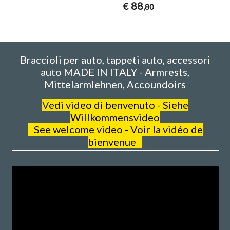
88
€
,80
Braccioli per auto, tappeti auto, accessori
auto MADE IN ITALY - Armrests,
Mittelarmlehnen, Accoundoirs
V
edi video di benvenuto - Siehe
Willkommensvideo
See welcome video - Voir la vidéo de
bienvenue