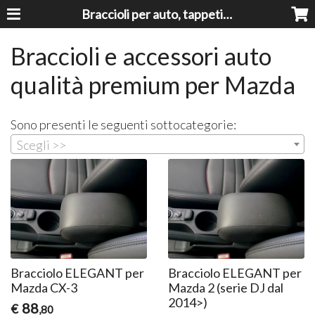
Braccioli per auto, tappeti auto, accessori auto MADE IN ITALY - Armrests, Mittelarmlehnen, Accoundoirs
Braccioli e accessori auto
qualità premium per Mazda
Sono presenti le seguenti sottocategorie:
Scegli >>
Bracciolo ELEGANT per
Bracciolo ELEGANT per
Mazda CX-3
Mazda 2 (serie DJ dal
2014>)
88
€
,80