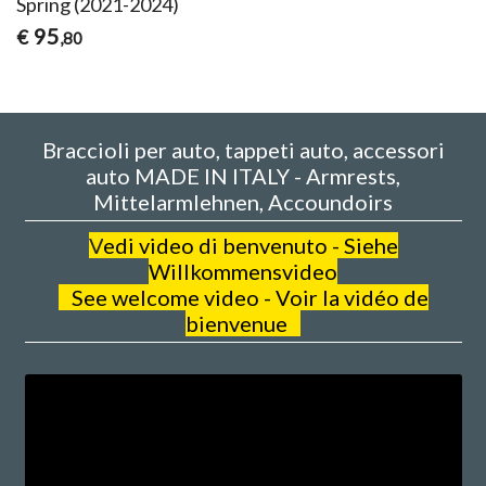
Spring (2021-2024)
95
€
,80
Braccioli per auto, tappeti auto, accessori
auto MADE IN ITALY - Armrests,
Mittelarmlehnen, Accoundoirs
V
edi video di benvenuto - Siehe
Willkommensvideo
See welcome video - Voir la vidéo de
bienvenue