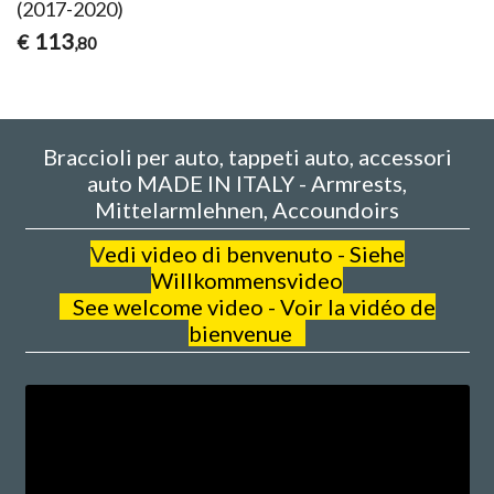
(2017-2020)
113
€
,80
Braccioli per auto, tappeti auto, accessori
auto MADE IN ITALY - Armrests,
Mittelarmlehnen, Accoundoirs
V
edi video di benvenuto - Siehe
Willkommensvideo
See welcome video - Voir la vidéo de
bienvenue