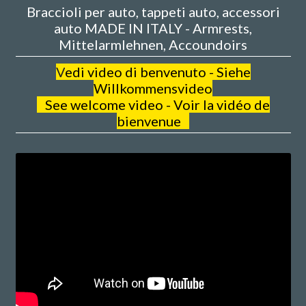
Braccioli per auto, tappeti auto, accessori
auto MADE IN ITALY - Armrests,
Mittelarmlehnen, Accoundoirs
V
edi video di benvenuto - Siehe
Willkommensvideo
See welcome video - Voir la vidéo de
bienvenue