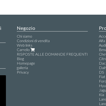
i
Negozio
Pro
Chi siamo
Acce
Condizioni di vendita
Alf
Web links
Aud
Carrello
Bm
RISPOSTE ALLE DOMANDE FREQUENTI
Che
Blog
Citr
Homepage
Dac
galleria
Dai
Privacy
DS
Fiat
For
Hyu
Jag
Kia
Lanc
Lan