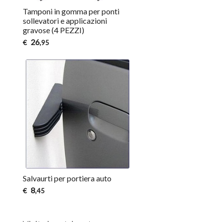
Tamponi in gomma per ponti
sollevatori e applicazioni
gravose (4 PEZZI)
26
€
,95
Salvaurti per portiera auto
8
€
,45