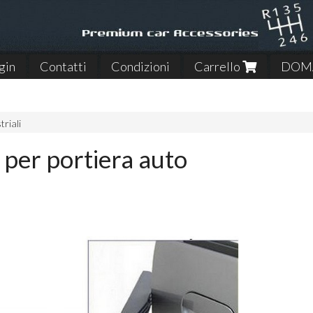
gin
Contatti
Condizioni
Carrello
DOMA
triali
 per portiera auto