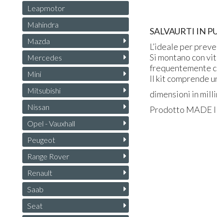
Leapmotor
Mahindra
SALVAURTI
IN P
Mazda
L’ideale per preve
Si montano con viti
Mercedes
frequentemente c’è
Mini
Il kit comprende u
Mitsubishi
dimensioni in mill
Nissan
Prodotto
MADE
Opel - Vauxhall
Peugeot
Range Rover
Renault
Saab
Seat