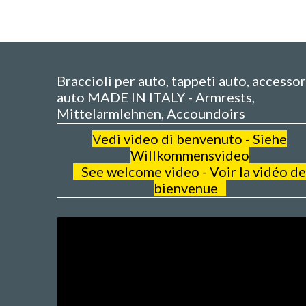
Braccioli per auto, tappeti auto, accessor
auto MADE IN ITALY - Armrests,
Mittelarmlehnen, Accoundoirs
V
edi video di benvenuto - Siehe
Willkommensvideo
See welcome video - Voir la vidéo de
bienvenue