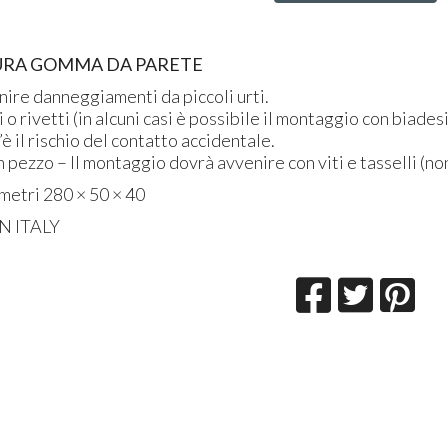
URA
GOMMA
DA
PARETE
nire danneggiamenti da piccoli urti.
 o rivetti (in alcuni casi è possibile il montaggio con biades
 il rischio del contatto accidentale.
n pezzo – Il montaggio dovrà avvenire con viti e tasselli (non
imetri 280 × 50 × 40
IN
ITALY