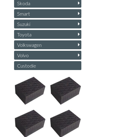
Skoda
Smart
Suzuki
Toyota
Volkswagen
Volvo
Custodie