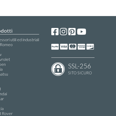
dotti
ssori utili ed industriali
a Romeo
i
w
vrolet
oen
SSL-256
ia
SITO SICURO
hatsu
d
ndai
uar
ia
d Rover