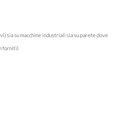
ivi) sia su macchine industriali sia su parete dove
 forniti)