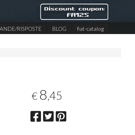
NDE/RISPOSTE
BLOG
fiat-catalog
8
,45
€