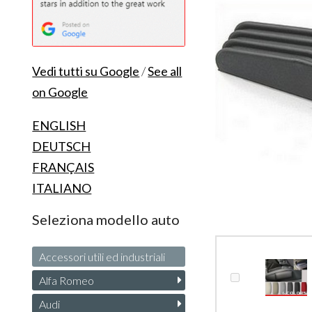
Vedi tutti su Google
/
See all
on Google
ENGLISH
DEUTSCH
FRANÇAIS
ITALIANO
Seleziona modello auto
Accessori utili ed industriali
Alfa Romeo
Audi