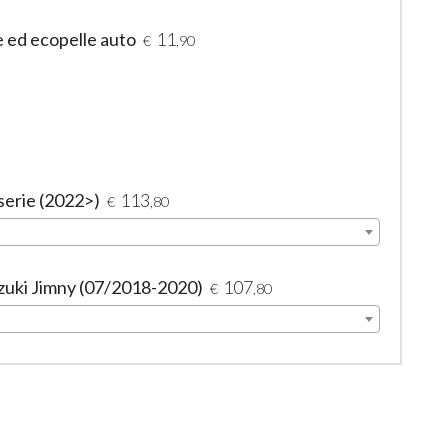
e ed ecopelle auto
11
€
,90
serie (2022>)
113
€
,80
zuki Jimny (07/2018-2020)
107
€
,80