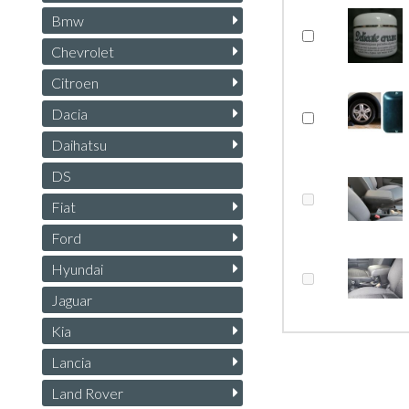
Bmw
Chevrolet
Citroen
Dacia
Daihatsu
DS
Fiat
Ford
Hyundai
Jaguar
Kia
Lancia
Land Rover