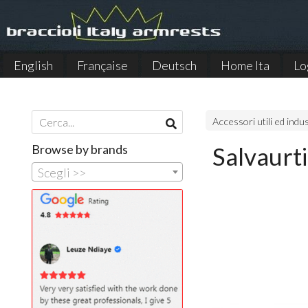
English
Française
Deutsch
Home Ita
Lo
Español
Accessori utili ed indus
Browse by brands
Salvaurti
Scegli >>