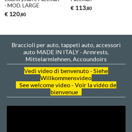
- MOD. LARGE
113
€
,80
120
€
,80
Braccioli per auto, tappeti auto, accessori
auto MADE IN ITALY - Armrests,
Mittelarmlehnen, Accoundoirs
V
edi video di benvenuto - Siehe
Willkommensvideo
See welcome video - Voir la vidéo de
bienvenue