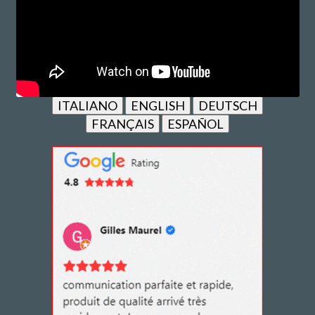
ITALIANO
ENGLISH
DEUTSCH
FRANÇAIS
ESPAÑOL