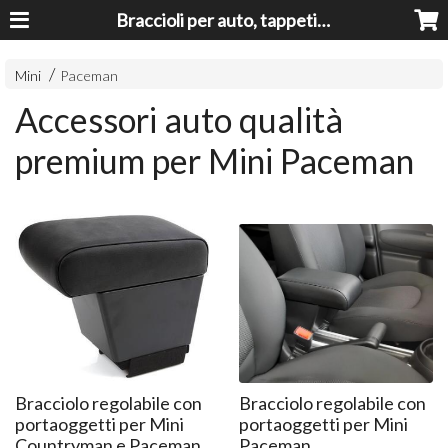
Braccioli per auto, tappeti auto, accessori auto MADE IN ITALY - Armrests, Mittelarmlehnen, Accoundoirs
Mini
Paceman
Accessori auto qualità
premium per Mini Paceman
Bracciolo regolabile con
Bracciolo regolabile con
portaoggetti per Mini
portaoggetti per Mini
Countryman e Paceman
Paceman