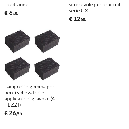
spedizione
scorrevole per braccioli
serie GX
6
€
,00
12
€
,80
Tamponi in gomma per
ponti sollevatori e
applicazioni gravose (4
PEZZI)
26
€
,95