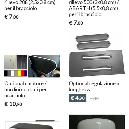
rilievo 208 (2,5x0,8 cm)
rilievo 500 (3x0,8 cm) /
per il bracciolo
ABARTH (5,5x0,8 cm)
per il bracciolo
7
€
,00
7
€
,00
Optional cuciture /
Optional regolazione in
bordini colorati per
lunghezza
bracciolo
4
€
,90
7,40
10
€
,90