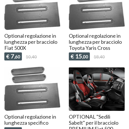
Optional regolazione in
Optional regolazione in
lunghezza per bracciolo
lunghezza per bracciolo
Fiat 500X
Toyota Yaris Cross
7
15
€
€
,60
10,40
,00
18,40
Optional regolazione in
OPTIONAL "Sedili
lunghezza specifico
Sabelt" per il bracciolo
PREMIUM Fiat 500