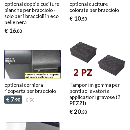
optional doppie cuciture
optional cuciture
bianche per bracciolo -
colorate per bracciolo
solo per i braccioli in eco
10
€
,50
pelle nera
16
€
,00
optional cerniera
Tamponi in gomma per
ricoperta per bracciolo
ponti sollevatori e
applicazioni gravose (2
7
€
,90
8,50
PEZZI)
20
€
,30