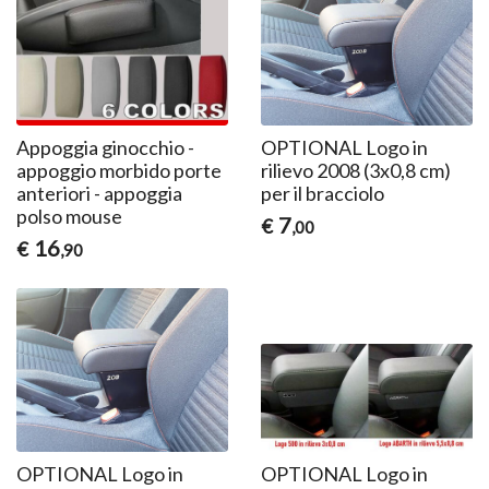
Appoggia ginocchio -
OPTIONAL Logo in
appoggio morbido porte
rilievo 2008 (3x0,8 cm)
anteriori - appoggia
per il bracciolo
polso mouse
7
€
,00
16
€
,90
OPTIONAL Logo in
OPTIONAL Logo in