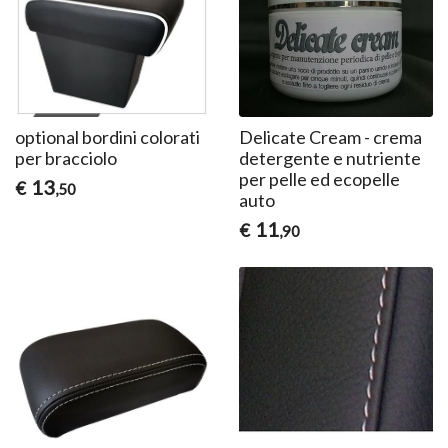
optional bordini colorati
Delicate Cream - crema
per bracciolo
detergente e nutriente
per pelle ed ecopelle
13
€
,50
auto
11
€
,90