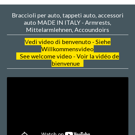
Braccioli per auto, tappeti auto, accessori
auto MADE IN ITALY - Armrests,
Mittelarmlehnen, Accoundoirs
V
edi video di benvenuto - Siehe
Willkommensvideo
See welcome video - Voir la vidéo de
bienvenue