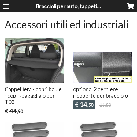
Braccioli per auto, tappeti auto, accessori auto MADE IN ITALY - Armrests, Mittelarmlehnen, Accoundoirs
Accessori utili ed industriali
Cappelliera - copri baule
optional 2 cerniere
- copri‑bagagliaio per
ricoperte per bracciolo
T03
14
€
,50
16,50
44
€
,90