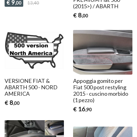
9
€
,00
13,40
(2015>) / ABARTH
8
€
,00
VERSIONE FIAT &
Appoggia gomito per
ABARTH 500 - NORD
Fiat 500 post restyling
AMERICA
2015 - cuscino morbido
(1 pezzo)
8
€
,00
16
€
,90