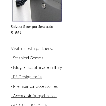
Salvaurti per portiera auto
8
€
,45
Visita i nostri partners:
- Stranieri Gomma
- Blog braccioli made in Italy
- FS Design Italia
- Premium car accessories
- Accoudoir Apoyabrazos
- ACCOUDOIRS.FR