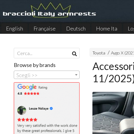
English
Française
Deutsch
Home Ita
Lo
Español
Toyota
Aygo X (202
Accessor
Browse by brands
Scegli >>
11/2025