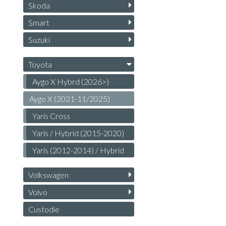
Skoda
Smart
Suzuki
Toyota
Aygo X Hybrd (2026>)
Aygo X (2021-11/2025)
Yaris Cross
Yaris / Hybrid (2015-2020)
Yaris (2012-2014) / Hybrid
Volkswagen
Volvo
Custodie