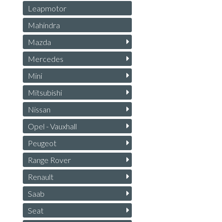
Leapmotor
Mahindra
Mazda
Mercedes
Mini
Mitsubishi
Nissan
Opel - Vauxhall
Peugeot
Range Rover
Renault
Saab
Seat