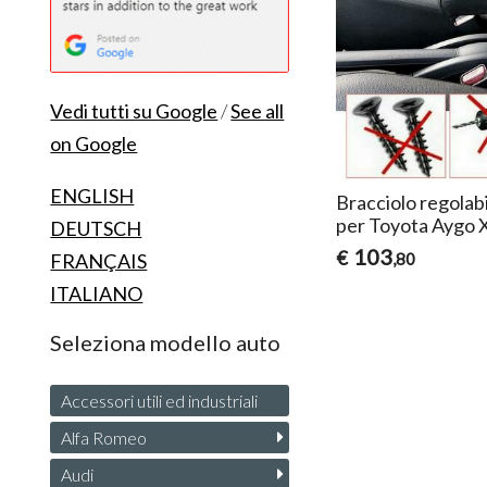
Vedi tutti su Google
/
See all
on Google
ENGLISH
Bracciolo regolab
per Toyota Aygo 
DEUTSCH
103
€
FRANÇAIS
,80
ITALIANO
Seleziona modello auto
Accessori utili ed industriali
Alfa Romeo
Audi