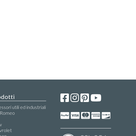
dotti
sori utili ed industriali
a Romeo
w
vrolet
oen