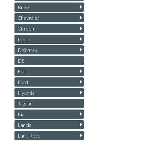
Bmw
Chevrolet
Citroen
Dacia
Daihatsu
DS
Fiat
Ford
Hyundai
Jaguar
Kia
Lancia
Land Rover