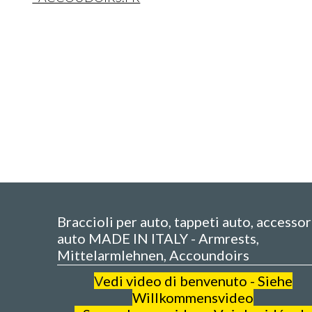
Braccioli per auto, tappeti auto, accessor
auto MADE IN ITALY - Armrests,
Mittelarmlehnen, Accoundoirs
V
edi video di benvenuto - Siehe
Willkommensvideo