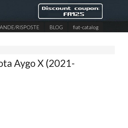
NDE/RISPOSTE
BLOG
fiat-catalog
yota Aygo X (2021-