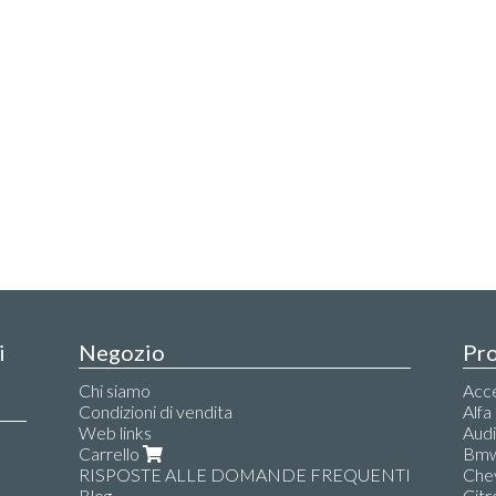
i
Negozio
Pro
Chi siamo
Acces
Condizioni di vendita
Alf
Web links
Audi
Carrello
Bm
RISPOSTE ALLE DOMANDE FREQUENTI
Che
Blog
Citr