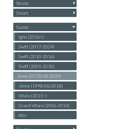
Skoda
Smart
Suzuki
Ignis (2016>)
Swift (2017-2024)
Swift (2010-2016)
Swift (2005-2010)
Jimny (07/2018-2020)
Jimny (1998-06/20​18)
Vitara (2015>)
Grand Vitara (2006-2014)
Alto