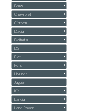
Bmw
Chevrolet
Citroen
Dacia
Daihatsu
DS
Fiat
Ford
Hyundai
Jaguar
Kia
Lancia
Land Rover