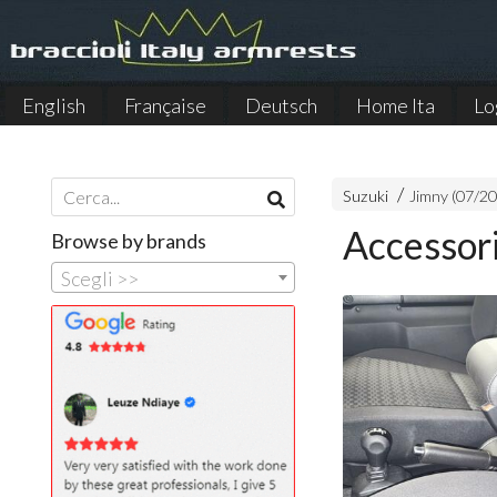
English
Française
Deutsch
Home Ita
Lo
Español
Suzuki
Jimny (07/2
Accessor
Browse by brands
Scegli >>