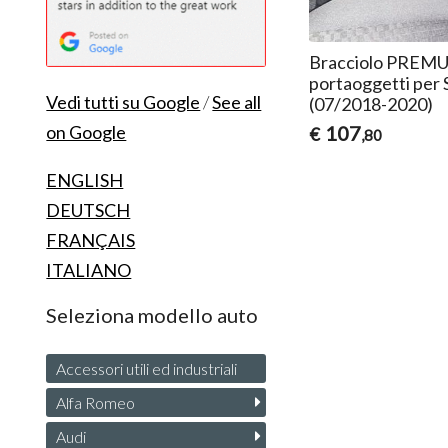
Bracciolo PREMUI
portaoggetti per 
Vedi tutti su Google
/
See all
(07/2018-2020)
107
on Google
€
,80
ENGLISH
DEUTSCH
FRANÇAIS
ITALIANO
Seleziona modello auto
Accessori utili ed industriali
Alfa Romeo
Audi