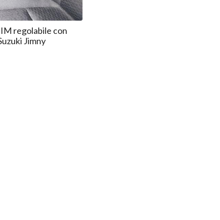
M regolabile con
Suzuki Jimny