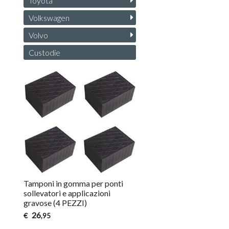
Toyota
Volkswagen
Volvo
Custodie
Tamponi in gomma per ponti
sollevatori e applicazioni
gravose (4 PEZZI)
26
€
,95