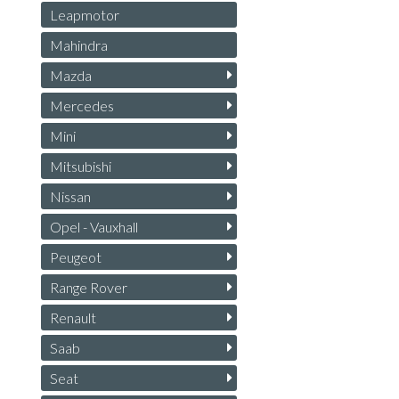
Leapmotor
Mahindra
Mazda
Mercedes
Mini
Mitsubishi
Nissan
Opel - Vauxhall
Peugeot
Range Rover
Renault
Saab
Seat