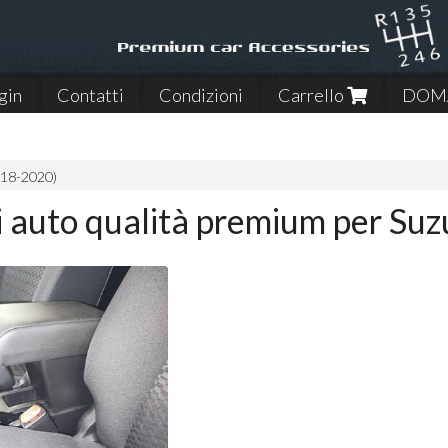
gin
Contatti
Condizioni
Carrello
DOMA
018-2020)
i auto qualità premium per Su