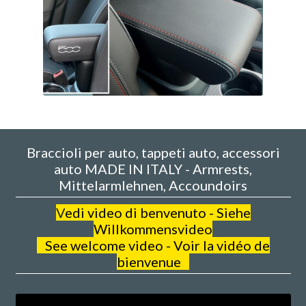
Braccioli per auto, tappeti auto, accessori
auto MADE IN ITALY - Armrests,
Mittelarmlehnen, Accoundoirs
V
edi video di benvenuto - Siehe
Willkommensvideo
See welcome video - Voir la vidéo de
bienvenue