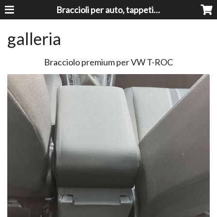
Braccioli per auto, tappeti auto, accessori auto MADE IN ITALY - Armrests, Mittelarmlehnen, Accoundoirs
galleria
Bracciolo premium per VW T-ROC