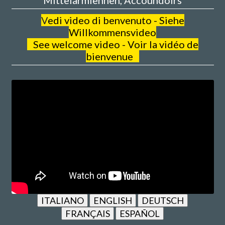
Mittelarmlehnen, Accoundoirs
V
edi video di benvenuto - Siehe
Willkommensvideo
See welcome video - Voir la vidéo de
bienvenue
ITALIANO
ENGLISH
DEUTSCH
FRANÇAIS
ESPAÑOL