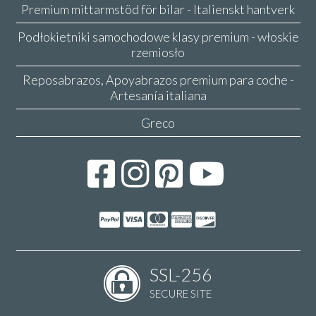
Premium mittarmstöd för bilar - Italienskt hantverk
Podłokietniki samochodowe klasy premium - włoskie
rzemiosło
Reposabrazos, Apoyabrazos premium para coche -
Artesanía italiana
Greco
SSL-256
SECURE SITE