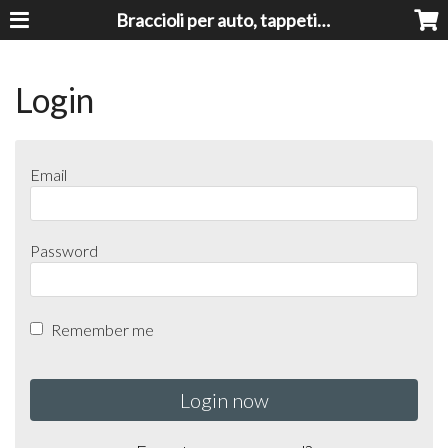
Braccioli per auto, tappeti auto, accessori auto MADE IN ITALY - Armrests, Mittelarmlehnen, Accoundoirs
Login
Email
Password
Remember me
Login now