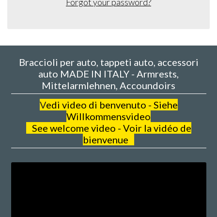
Forgot your password?
Braccioli per auto, tappeti auto, accessori
auto MADE IN ITALY - Armrests,
Mittelarmlehnen, Accoundoirs
V
edi video di benvenuto - Siehe
Willkommensvideo
See welcome video - Voir la vidéo de
bienvenue