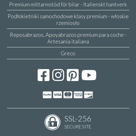
Premium mittarmstöd för bilar - Italienskt hantverk
Podłokietniki samochodowe klasy premium - włoskie
rzemiosło
Reposabrazos, Apoyabrazos premium para coche -
Artesanía italiana
Greco
SSL-256
SECURE SITE