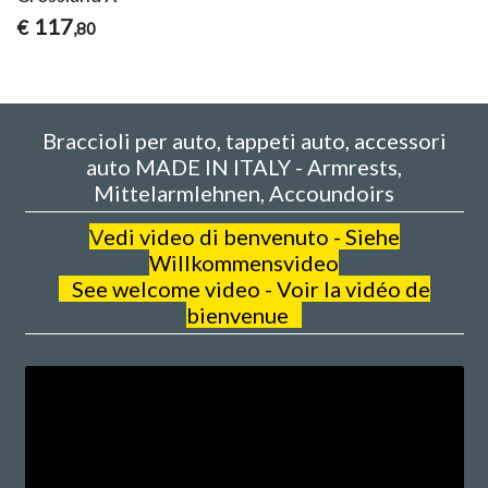
117
€
,80
Braccioli per auto, tappeti auto, accessori
auto MADE IN ITALY - Armrests,
Mittelarmlehnen, Accoundoirs
V
edi video di benvenuto - Siehe
Willkommensvideo
See welcome video - Voir la vidéo de
bienvenue