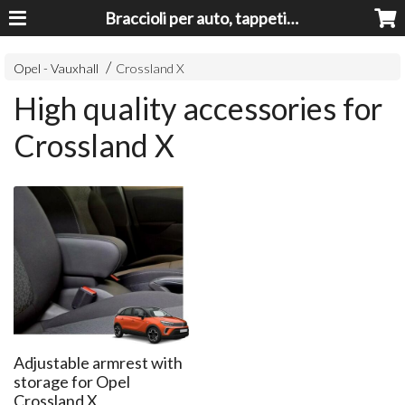
Braccioli per auto, tappeti auto, accessori auto MADE IN ITALY - Armrests, Mittelarmlehnen, Accoundoirs
Opel - Vauxhall
Crossland X
High quality accessories for
Crossland X
Adjustable armrest with
storage for Opel
Crossland X