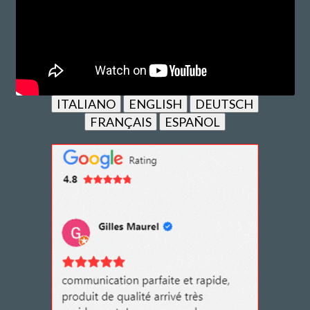
ITALIANO
ENGLISH
DEUTSCH
FRANÇAIS
ESPAÑOL