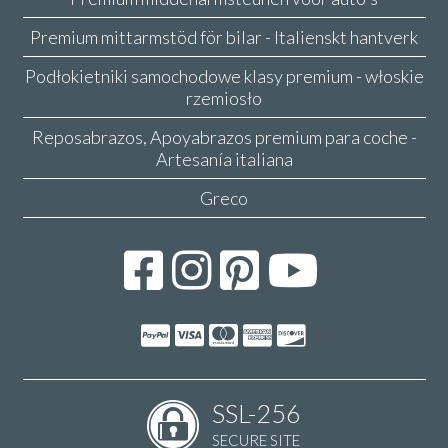
Premium mittarmstöd för bilar - Italienskt hantverk
Podłokietniki samochodowe klasy premium - włoskie
rzemiosło
Reposabrazos, Apoyabrazos premium para coche -
Artesanía italiana
Greco
SSL-256
SECURE SITE