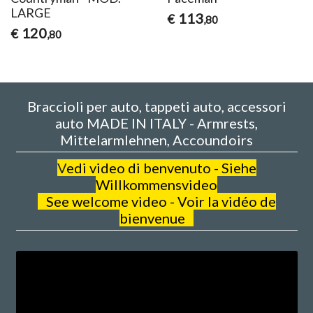
LARGE
113
€
,80
120
€
,80
Braccioli per auto, tappeti auto, accessori
auto MADE IN ITALY - Armrests,
Mittelarmlehnen, Accoundoirs
V
edi video di benvenuto - Siehe
Willkommensvideo
See welcome video - Voir la vidéo de
bienvenue