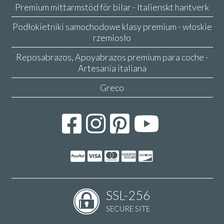
Premium mittarmstöd för bilar - Italienskt hantverk
Podłokietniki samochodowe klasy premium - włoskie
rzemiosło
Reposabrazos, Apoyabrazos premium para coche -
Artesanía italiana
Greco
SSL-256
SECURE SITE