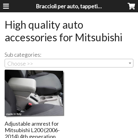
Braccioli per auto, tappeti auto, accessori auto MADE IN ITALY - Armrests, Mittelarmlehnen, Accoundoirs
High quality auto
accessories for Mitsubishi
Sub categories:
Choose >>
Adjustable armrest for
Mitsubishi L200 (2006-
2014) 4th generation