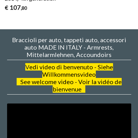
107
€
,80
Braccioli per auto, tappeti auto, accessori
auto MADE IN ITALY - Armrests,
Mittelarmlehnen, Accoundoirs
V
edi video di benvenuto - Siehe
Willkommensvideo
See welcome video - Voir la vidéo de
bienvenue