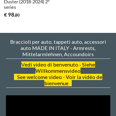
Duster (2018-2024) 2°
series
98
€
,80
Braccioli per auto, tappeti auto, accessori
auto MADE IN ITALY - Armrests,
Mittelarmlehnen, Accoundoirs
V
edi video di benvenuto - Siehe
Willkommensvideo
See welcome video - Voir la vidéo de
bienvenue