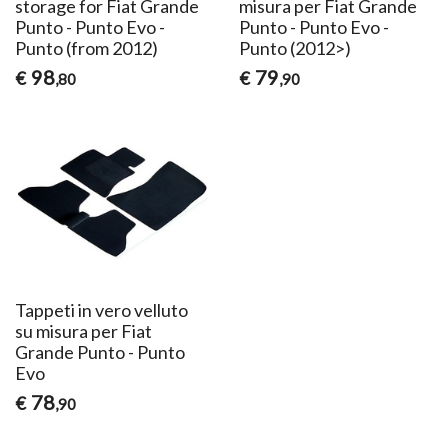
storage for Fiat Grande
misura per Fiat Grande
Punto - Punto Evo -
Punto - Punto Evo -
Punto (from 2012)
Punto (2012>)
98
79
€
€
,80
,90
Tappeti in vero velluto
su misura per Fiat
Grande Punto - Punto
Evo
78
€
,90