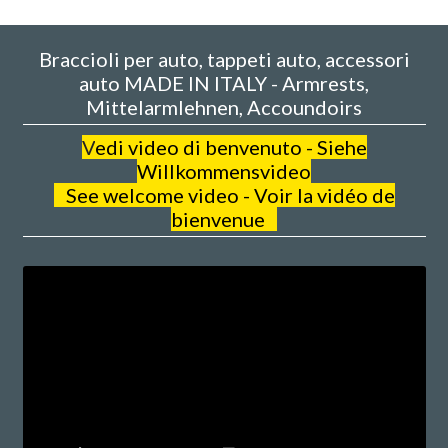
Braccioli per auto, tappeti auto, accessori
auto MADE IN ITALY - Armrests,
Mittelarmlehnen, Accoundoirs
V
edi video di benvenuto - Siehe
Willkommensvideo
See welcome video - Voir la vidéo de
bienvenue