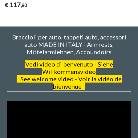
117
€
,80
Braccioli per auto, tappeti auto, accessori
auto MADE IN ITALY - Armrests,
Mittelarmlehnen, Accoundoirs
V
edi video di benvenuto - Siehe
Willkommensvideo
See welcome video - Voir la vidéo de
bienvenue