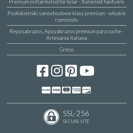
Premium mittarmstöd för bilar - Italienskt hantverk
Podłokietniki samochodowe klasy premium - włoskie
rzemiosło
Reposabrazos, Apoyabrazos premium para coche -
Artesanía italiana
Greco
SSL-256
SECURE SITE