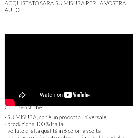
ACQUISTATO
SARA’ SU
MISURA
PER
LA
VOSTRA
AUTO
Caratteristiche:
- SU
MISURA
, non è un prodotto universale
- produzione 100 % Italia
- velluto di alta qualità in 6 colori a scelta
- battitacco rinforzato nel medesimo velluto ad alto