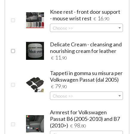
Knee rest - front door support
- mouse wrist rest
16
€
,90
Choose >>
Delicate Cream - cleansing and
nourishing cream for leather
11
€
,90
Tappeti in gomma su misura per
Volkswagen Passat (dal 2005)
79
€
,90
Choose >>
Armrest for Volkswagen
Passat B6 (2005-2010) and B7
(2010>)
98
€
,80