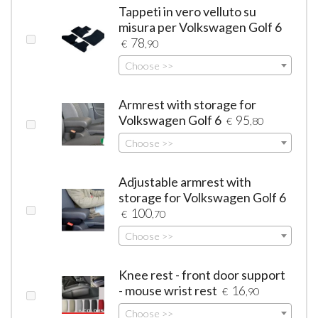
Tappeti in vero velluto su
misura per Volkswagen Golf 6
78
€
,90
Choose >>
Armrest with storage for
Volkswagen Golf 6
95
€
,80
Choose >>
Adjustable armrest with
storage for Volkswagen Golf 6
100
€
,70
Choose >>
Knee rest - front door support
- mouse wrist rest
16
€
,90
Choose >>