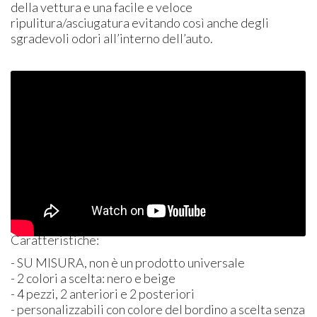
della vettura e una facile e veloce
ripulitura/asciugatura evitando così anche degli
sgradevoli odori all’interno dell’auto.
Caratteristiche:
- SU
MISURA
, non è un prodotto universale
- 2 colori a scelta: nero e beige
- 4 pezzi, 2 anteriori e 2 posteriori
- personalizzabili con colore del bordino a scelta senza