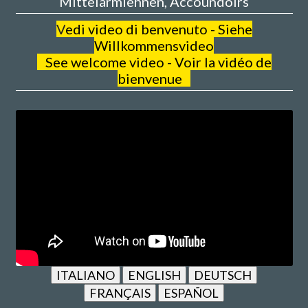
Mittelarmlehnen, Accoundoirs
V
edi video di benvenuto - Siehe
Willkommensvideo
See welcome video - Voir la vidéo de
bienvenue
ITALIANO
ENGLISH
DEUTSCH
FRANÇAIS
ESPAÑOL