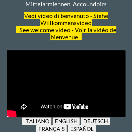
Mittelarmlehnen, Accoundoirs
V
edi video di benvenuto - Siehe
Willkommensvideo
See welcome video - Voir la vidéo de
bienvenue
ITALIANO
ENGLISH
DEUTSCH
FRANÇAIS
ESPAÑOL