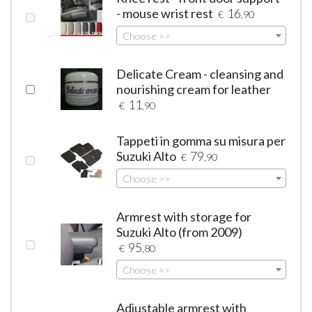
- mouse wrist rest
16
€
,90
Choose >>
Delicate Cream - cleansing and
nourishing cream for leather
11
€
,90
Tappeti in gomma su misura per
Suzuki Alto
79
€
,90
Choose >>
Armrest with storage for
Suzuki Alto (from 2009)
95
€
,80
Choose >>
Adjustable armrest with