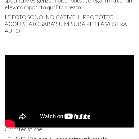
specifiche esigenze, molto robusti, eleganti ma con un
elevato rapporto qualità prezzo.
LE
FOTO
SONO
INDICATIVE
, IL
PRODOTTO
ACQUISTATO
SARA’ SU
MISURA
PER
LA
VOSTRA
AUTO
Caratteristiche:
- SU
MISURA
, non è un prodotto universale